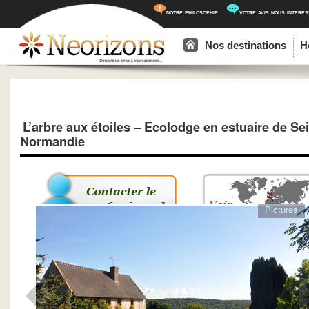
notre philosophie
votre avis nous intere
Menu principal
Aller au contenu principal
Aller au contenu secondaire
Nos destinations
H
L’arbre aux étoiles – Ecolodge en estuaire de Se
Normandie
Pictures