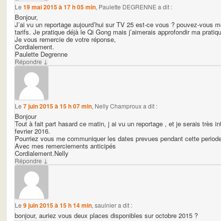
Le
19 mai 2015 à 17 h 05 min
,
Paulette DEGRENNE
a dit :
Bonjour,
J’ai vu un reportage aujourd’hui sur TV 25 est-ce vous ? pouvez-vous m
tarifs. Je pratique déjà le Qi Gong mais j’aimerais approfondir ma pratiq
Je vous remercie de votre réponse,
Cordialement.
Paulette Degrenne
↓
Répondre
Le
7 juin 2015 à 15 h 07 min
,
Nelly Champroux
a dit :
Bonjour
Tout à fait part hasard ce matin, j ai vu un reportage , et je serais très 
fevrier 2016.
Pourriez vous me communiquer les dates prevues pendant cette periode
Avec mes remerciements anticipés
Cordialement.Nelly
↓
Répondre
Le
9 juin 2015 à 15 h 14 min
,
saulnier
a dit :
bonjour, auriez vous deux places disponibles sur octobre 2015 ?