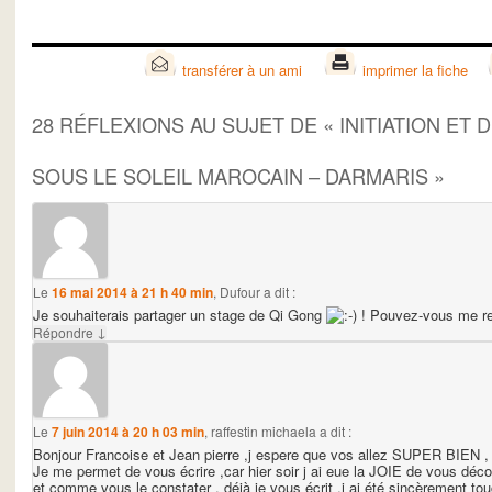
transférer à un ami
imprimer la fiche
28 RÉFLEXIONS AU SUJET DE «
INITIATION ET
SOUS LE SOLEIL MAROCAIN – DARMARIS
»
Le
16 mai 2014 à 21 h 40 min
,
Dufour
a dit :
Je souhaiterais partager un stage de Qi Gong
! Pouvez-vous me rens
↓
Répondre
Le
7 juin 2014 à 20 h 03 min
,
raffestin michaela
a dit :
Bonjour Francoise et Jean pierre ,j espere que vos allez SUPER BIEN , je
Je me permet de vous écrire ,car hier soir j ai eue la JOIE de vous déc
et comme vous le constater , déjà je vous écrit ,j ai été sincèrement tou