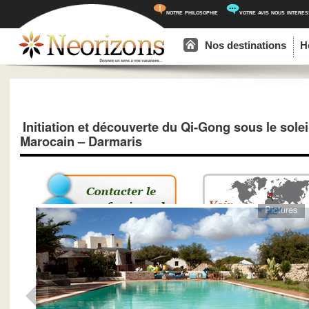
notre philosophie
votre avis nous intere
Menu principal
Aller au contenu principal
Aller au contenu secondaire
Nos destinations
H
Initiation et découverte du Qi-Gong sous le solei
Marocain – Darmaris
Pictures