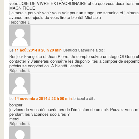
votre JOIE DE VIVRE EXTRAORDINAIRE et ce que vous deux transmett
MAGNIFIQUE
j aimerais pouvoir venir vous voir pour un stage une semaine et j aimera
avance ,me rejouis de vous lire ,a bientôt Michaela
↓
Répondre
Le
11 août 2014 à 20 h 20 min
,
Bertucci Catherine
a dit :
Bonjour Françoise et Jean-Pierre. Je compte suivre un stage Qi Gong 
contacter ? J’aimerais connaître les disponibilités à compter de septem
précieuse coopération. A bientôt j’espère
↓
Répondre
Le
14 novembre 2014 à 23 h 00 min
,
bricout
a dit :
bonjour
je viens de vous découvrir lors de l’émission de ce soir. Pouvez vous m’
pendant les vacances scolaires ?
merci
↓
Répondre