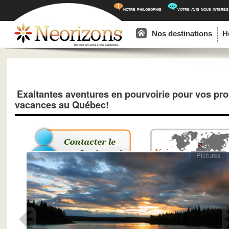
notre philosophie
votre avis nous intere
Menu principal
Aller au contenu principal
Aller au contenu secondaire
Nos destinations
H
Exaltantes aventures en pourvoirie pour vos pr
vacances au Québec!
Pictures