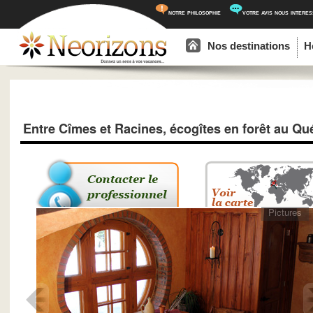
notre philosophie
votre avis nous intere
Menu principal
Aller au contenu principal
Aller au contenu secondaire
Nos destinations
H
Entre Cîmes et Racines, écogîtes en forêt au Q
Pictures