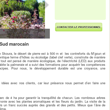
 Sud marocain
 Skoura, le désert de pierre est à 500 m et les contreforts du M’goun et
tique ferme d’hôtes ou écolodge (label clef verte), construite de manière
i tout est pensé de manière écologique, de l‘électricité (LED) aux produits
ite la palmeraie et a suivi des formations pour acquérir les compétences
incipes. Pour nous, le développement durable est une croyance, une
dées avec nos clients, car leur présence nous permet d’en faire une
arc de 4 ha pour garantir la tranquillité de chacun. Les nombreux arbres
onie avec les plantes aromatiques et les fleurs du jardin. La visite de la
rs un franc succès auprès des grands et des petits. Mieux que l’âne de
néma.