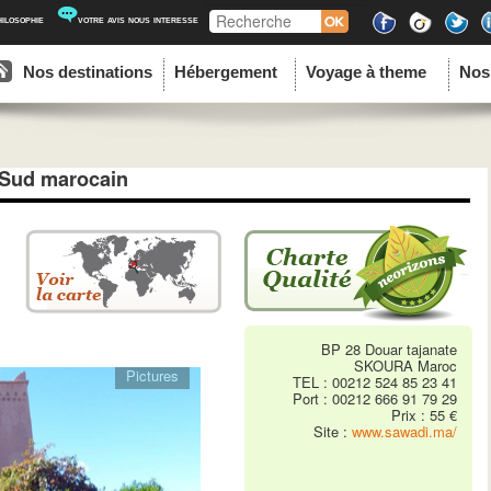
Recherche
hilosophie
votre avis nous interesse
ipal
u contenu principal
au contenu secondaire
Nos destinations
Hébergement
Voyage à theme
Nos
 Sud marocain
BP 28 Douar tajanate
SKOURA Maroc
Pictures
TEL : 00212 524 85 23 41
Port : 00212 666 91 79 29
Prix : 55 €
Site :
www.sawadi.ma/