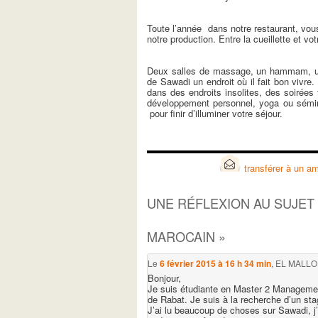
Toute l’année dans notre restaurant, vous
notre production. Entre la cueillette et vo
Deux salles de massage, un hammam, une 
de Sawadi un endroit où il fait bon vivr
dans des endroits insolites, des soirée
développement personnel, yoga ou séminai
pour finir d’illuminer votre séjour.
transférer à un am
UNE RÉFLEXION AU SUJET
MAROCAIN
»
Le
6 février 2015 à 16 h 34 min
,
EL MALLO
Bonjour,
Je suis étudiante en Master 2 Management
de Rabat. Je suis à la recherche d’un stag
J’ai lu beaucoup de choses sur Sawadi, j’