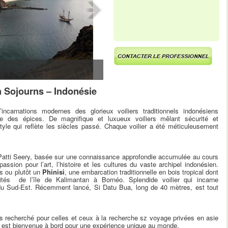
a Sojourns – Indonésie
ncarnations modernes des glorieux voiliers traditionnels indonésiens
ce des épices. De magnifique et luxueux voiliers mêlant sécurité et
le qui reflète les siècles passé. Chaque voilier a été méticuleusement
e Patti Seery, basée sur une connaissance approfondie accumulée au cours
sion pour l’art, l’histoire et les cultures du vaste archipel indonésien.
s ou plutôt un
Phinisi
, une embarcation traditionnelle en bois tropical dont
ités de l’île de Kalimantan à Bornéo. Splendide voilier qui incarne
ie du Sud-Est. Récemment lancé, Si Datu Bua, long de 40 mètres, est tout
us recherché pour celles et ceux à la recherche sz voyage privées en asie
e est bienvenue à bord pour une expérience unique au monde.