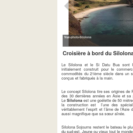
Vue-photo-Silolona
Croisière à bord du Silolon
Le Silolona et le Si Datu Bua sont l’i
initialement construit pour le commer
commodités du 21ème siècle dans un sty
conçus et fabriqués à la main.
Le concept Silolona tire ses origines d
des 30 dernières années en Asie et sa pas
Le
Silolona
est une goélette de 50 mètre
la construction est l’une des spécial
véritablement l’esprit et l’âme de l’As
aussi magnifique que sa sœur aînée.
Silolona Sojourns restent le bateau le pl
du sud-est. Jeune ou vieux tout le mond