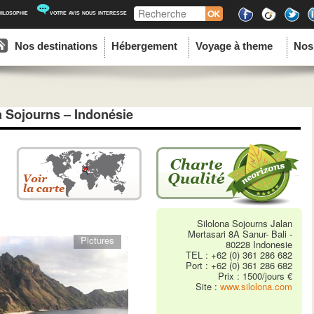
Recherche
hilosophie
votre avis nous interesse
ipal
u contenu principal
au contenu secondaire
Nos destinations
Hébergement
Voyage à theme
Nos
a Sojourns – Indonésie
Silolona Sojourns Jalan
Mertasari 8A Sanur- Bali -
Pictures
80228 Indonesie
TEL : +62 (0) 361 286 682
Port : +62 (0) 361 286 682
Prix : 1500/jours €
Site :
www.silolona.com