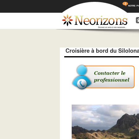
notre p
Menu princ
Aller a
Aller 
Croisière à bord du Silolon