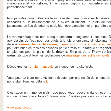
chaleureuse et confortable, il ne cesse, depuis son ouverture en j
perfectionnement.
Nos pagodes construites sur le roc afin de mieux conserver la beauté n
cascades ou le bruissement de la rivière sillonnant un jardin de fl
japonaises un lieu de détente et de bien-être exceptionnel en parfaite s
La thermothérapie est une pratique ancestrale longuement reconnue. D
aux plaisirs de l’eau pour ses effets à la fois énergisants et relaxants.
de nos
saunas, bains de vapeur, bains tourbillons et bains en riv
pour diminuer les tensions causées par le stress et la fatigue et
régénér
simplement pour le plaisir de la
détente
. En plus de la
Thermothéra
soins
tels que différentes techniques de
massage
, des soins corporels.
Découvrez les
forfaits mensuels
en vigueur sur le site Web.
Vous pourrez clore cette vivifiante évasion par une nuitée dans l’une
notre site. Tous les détails
ici
C’est avec un immense plaisir que nous vous recevons dans notre ma
ou pour obtenir davantage d’informations, n’hésitez pas à nous contacter 
www.spaofuro.com