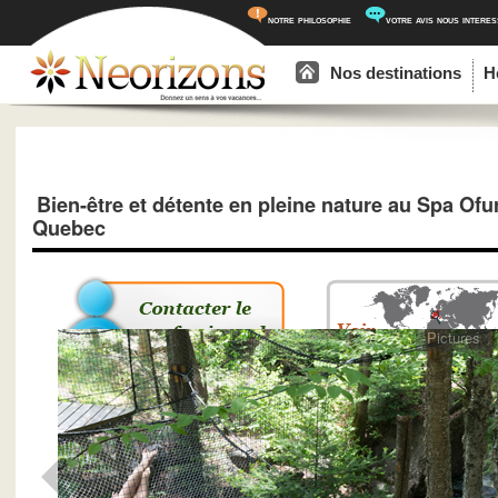
notre philosophie
votre avis nous intere
Menu principal
Aller au contenu principal
Aller au contenu secondaire
Nos destinations
H
Bien-être et détente en pleine nature au Spa Ofu
Quebec
Pictures