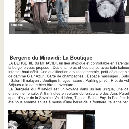
boutique
Bergerie du Miravidi: La Boutique
LA BERGERIE du MIRAVIDI, un lieu atypique et confortable en Tarenta
la bergerie vous propose : Des chambres et des suites avec bain balnéo
internet haut débit .Une qualification environnementale, petit déjeuner bi
de gamme Clair Azur . Carte de champagnes . Espace massages . Salon d
. Salon Himalayen . Boutique Images nature . Parking privé . Prêt de vélo
Séjours à la carte bien être et aventure .
La Bergerie du Miravidi
est un voyage dans un lieu unique, une oas
environnementale. A 5 minutes en voiture du funiculaire des Arcs Parad
sport d’hiver de la Savoie : Val d’Isère, Tignes, Sainte Foy, la Rosière,
été nous somme situés à moins d’une heure de la frontière Italienne par 