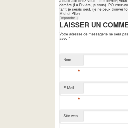
J’étais allé chez vous, l’été dernier; vo
derrière (La Rivière, je crois). POurriez-v
tarif; je serais seul. (je ne peux trouver 
Michel Pilon
↓
Répondre
LAISSER UN COMM
Votre adresse de messagerie ne sera pas 
avec
*
Nom
*
E-Mail
*
Site web