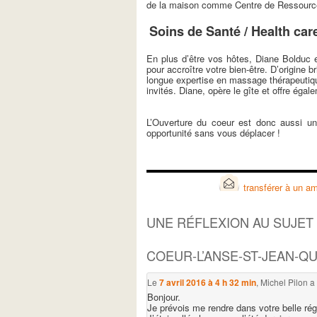
de la maison comme Centre de Ressourc
Soins de Santé / Health car
En plus d’être vos hôtes, Diane Bolduc e
pour accroître votre bien-être. D’origine 
longue expertise en massage thérapeutiqu
invités. Diane, opère le gîte et offre égal
L’Ouverture du coeur est donc aussi un 
opportunité sans vous déplacer !
transférer à un am
UNE RÉFLEXION AU SUJET
COEUR-L’ANSE-ST-JEAN-Q
Le
7 avril 2016 à 4 h 32 min
,
Michel Pilon
a 
Bonjour.
Je prévois me rendre dans votre belle régio