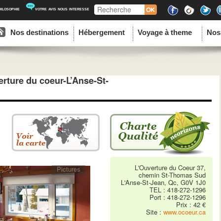
Recherche
hilosophie
votre avis nous interesse
ipal
u contenu principal
au contenu secondaire
Nos destinations
Hébergement
Voyage à theme
Nos
rture du coeur-L’Anse-St-
L'Ouverture du Coeur 37,
Pictures
chemin St-Thomas Sud
L'Anse-St-Jean, Qc, G0V 1J0
TEL : 418-272-1296
Port : 418-272-1296
Prix : 42 €
Site :
www.ocoeur.ca