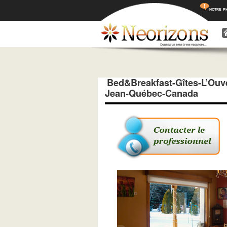
notre p
Menu princ
Aller a
Aller 
Bed&Breakfast-Gîtes-L’Ouve
Jean-Québec-Canada