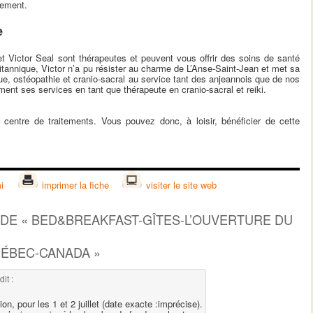
ement.
e
t Victor Seal sont thérapeutes et peuvent vous offrir des soins de santé
britannique, Victor n’a pu résister au charme de L’Anse-Saint-Jean et met sa
e, ostéopathie et cranio-sacral au service tant des anjeannois que de nos
ement ses services en tant que thérapeute en cranio-sacral et reiki.
centre de traitements. Vous pouvez donc, à loisir, bénéficier de cette
i
imprimer la fiche
visiter le site web
 DE «
BED&BREAKFAST-GÎTES-L’OUVERTURE DU
UÉBEC-CANADA
»
dit :
n, pour les 1 et 2 juillet (date exacte :imprécise).