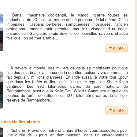
« Dans l’imaginaire occidental, le Maroc incarne toutes les
séductions de l’Orient. Un mythe qui se perpétue de lui-même. Cités
impériales, Kasbahs berbères, somptueuses mosquées, l’ancien
protectorat français sait prendre tous les visages d’un orient
ensorceleur. Sa gastronomie dévoile de nouvelles saveurs chaque
fois que l’on se met à table…
« A travers le monde, des milliers de gens se mobilisent pour que
l’un des plus beaux animaux de la création, puisse vivre comme il le
fait depuis 3 millions d’années. En Inde aussi…à votre tour…pour
que dans les forêts du livre de la jungle, le règne de Shere Khan
continue. Les 392 kilomètres carrés du parc national de
Ranthambore, ainsi que la Kaila Devi Wildlife Sanctuary et quelques
poches de forêts constituent les 1334 kilomètres carrés de la Tiger
reserve de Ranthambore…
 des vieilles pierres
« Niché en Provence, notre chambre d’hôtes vous accueillera pour
une durée de 8 jours en demi-pension, dans un environnement