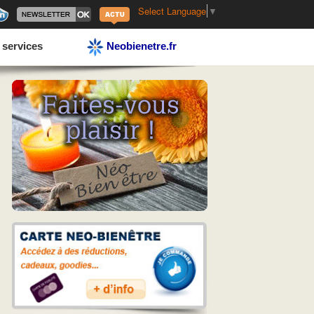
Select Language
▼
 services
Neobienetre.fr