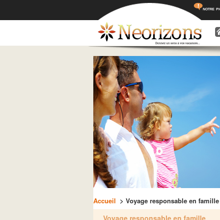
notre p
Menu princ
Aller a
Aller 
Accueil
> Voyage responsable en famille
Voyage responsable en famille