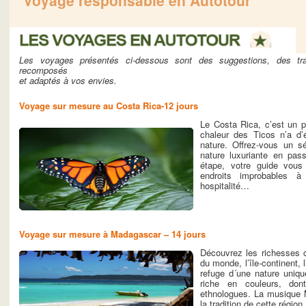
Les voyages présentés ci-dessous sont des suggestions, des tram
recomposés
et adaptés à vos envies.
Voyage sur mesure au Costa Rica-12 jours
Le Costa Rica, c’est un p
chaleur des Ticos n’a d’é
nature. Offrez-vous un s
nature luxuriante en pas
étape, votre guide vou
endroits improbables 
hospitalité…
Voyage sur mesure à Madagascar – 14 jours
Découvrez les richesses c
du monde, l’île-continent,
refuge d´une nature uniq
riche en couleurs, don
ethnologues. La musique Ma
la tradition de cette régio