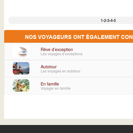
1
-
2
-
3
-
4
-
5
Rêve d’exception
Les voyages d’exceptions
Autotour
Les voyages en autotour
En famille
Voyager en famille