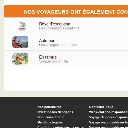
Rêve d’exception
Les voyages d’exceptions
Autotour
Les voyages en autotour
En famille
Voyager en famille
Nos partenaires
Contactez-nous
Investir dans Neorizons
Week-end éco-responsab
Neorizons recrute
Voyage de noces respons
Mentions légales
Voyage responsable en fa
Conditions générales de vente
Voyage responsable en A