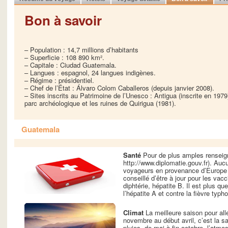
Bon à savoir
– Population : 14,7 millions d’habitants
– Superficie : 108 890 km².
– Capitale : Ciudad Guatemala.
– Langues : espagnol, 24 langues indigènes.
– Régime : présidentiel.
– Chef de l’État : Álvaro Colom Caballeros (depuis janvier 2008).
– Sites inscrits au Patrimoine de l’Unesco : Antigua (inscrite en 1979)
parc archéologique et les ruines de Quirigua (1981).
Guatemala
Santé
Pour de plus amples renseign
http://www.diplomatie.gouv.fr). Aucu
voyageurs en provenance d’Europe 
conseillé d’être à jour pour les vacc
diphtérie, hépatite B. Il est plus 
l’hépatite A et contre la fièvre typh
Climat
La meilleure saison pour all
novembre au début avril, c’est la 
pluies, de mai à fin octobre, l’atm