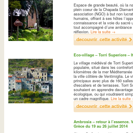
Espace de grande beauté, où la na
plein coeur de la Chapada Diamant
association (NGO) à but non lucrati
humains, offrant à ses hôtes l´opp
connaissance et la voie du sacré un
tout accompagné d´une ambiance tr
réflexion.
Lire la suite
→
Eco-village – Torri Superiore – It
Le village médiéval de Torri Superio
populaire, situé dans les contrefo
kilomètres de la mer Méditerranée e
la ville côtière de Ventimiglia. Le
principaux avec plus de 160 salles
d'escaliers et de terrasses. Torri S
souhaient en apprendre davantage 
écologique, ou qui voudraient simp
un cadre magnifique.
Lire la suite
Ambrosia – retour à l’essence. Va
Grèce du 19 au 26 juillet 2014