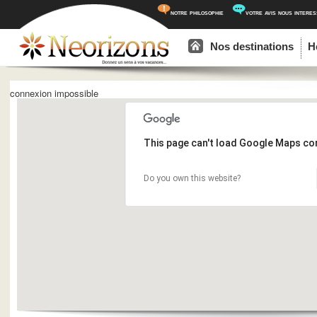
notre philosophie
votre avis nous intere
Menu principal
Aller au contenu principal
Aller au contenu secondaire
Nos destinations
H
connexion impossible
This page can't load Google Maps cor
Do you own this website?