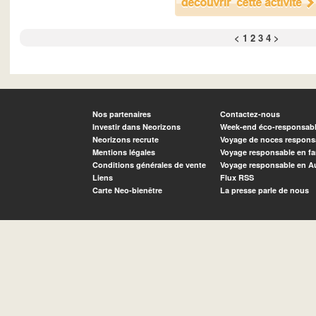
<
1
2
3
4
>
Nos partenaires
Contactez-nous
Investir dans Neorizons
Week-end éco-responsab
Neorizons recrute
Voyage de noces respons
Mentions légales
Voyage responsable en fa
Conditions générales de vente
Voyage responsable en A
Liens
Flux RSS
Carte Neo-bienêtre
La presse parle de nous