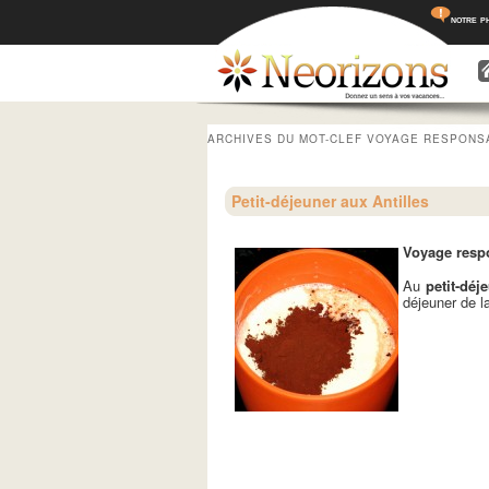
notre p
Menu princ
Aller a
Aller 
ARCHIVES DU MOT-CLEF
VOYAGE RESPONSA
Petit-déjeuner aux Antilles
Voyage respo
Au
petit-déj
déjeuner de la