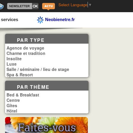
Select Language
▼
 services
Neobienetre.fr
PAR TYPE
Agence de voyage
Charme et tradition
Insolite
Luxe
Salle / séminaire / lieu de stage
Spa & Resort
PAR THÈME
Bed & Breakfast
Centre
Gîtes
Hôtel