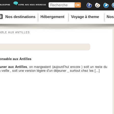
Recherche
hilosophie
votre avis nous interesse
ipal
u contenu principal
au contenu secondaire
Nos destinations
Hébergement
Voyage à theme
Nos
BLE AUX ANTILLES
nsable aux Antilles
euner aux Antilles
, on mangeaient (aujourd’hui encore ) soit un reste du
 veille , soit une version légère d’un déjeuner _ surtout chez les [...]