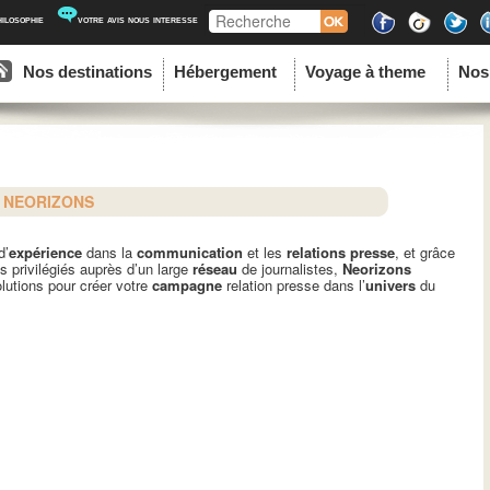
Recherche
hilosophie
votre avis nous interesse
ipal
u contenu principal
au contenu secondaire
Nos destinations
Hébergement
Voyage à theme
Nos
R NEORIZONS
d’
expérience
dans la
communication
et les
relations presse
, et grâce
s privilégiés auprès d’un large
réseau
de journalistes,
Neorizons
lutions pour créer votre
campagne
relation presse dans l’
univers
du