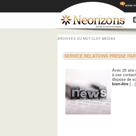
notre p
Menu princ
Aller a
Aller 
ARCHIVES DU MOT-CLEF
MÉDIAS
SERVICE RELATIONS PRESSE PA
Avec 25 ans 
à ses contact
dispose de so
bien-être
[...]