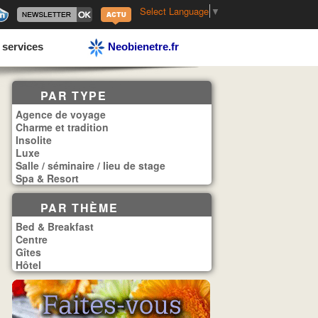
Select Language
▼
 services
Neobienetre.fr
PAR TYPE
Agence de voyage
Charme et tradition
Insolite
Luxe
Salle / séminaire / lieu de stage
Spa & Resort
PAR THÈME
Bed & Breakfast
Centre
Gîtes
Hôtel