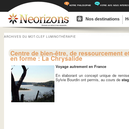
notre philosophie
votre avis nous intere
Menu principal
Aller au contenu principal
Aller au contenu secondaire
Nos destinations
H
ARCHIVES DU MOT-CLEF
LUMINOTHÉRAPIE
Centre de bien-être, de ressourcement e
en forme : La Chrysalide
Voyage autrement en France
En élaborant un concept unique de remis
Sylvie Bourdin ont permis, au cours de
stag