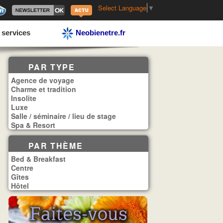
Select Language
▼
 services
Neobienetre.fr
PAR TYPE
Agence de voyage
Charme et tradition
Insolite
Luxe
Salle / séminaire / lieu de stage
Spa & Resort
PAR THÈME
Bed & Breakfast
Centre
Gîtes
Hôtel