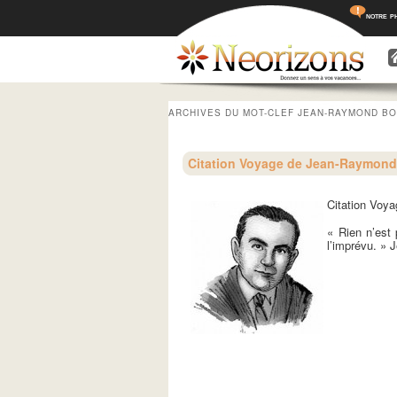
notre p
Menu princ
Aller a
Aller 
ARCHIVES DU MOT-CLEF
JEAN-RAYMOND B
Citation Voyage de Jean-Raymon
Citation Voy
« Rien n’est
l’imprévu. »