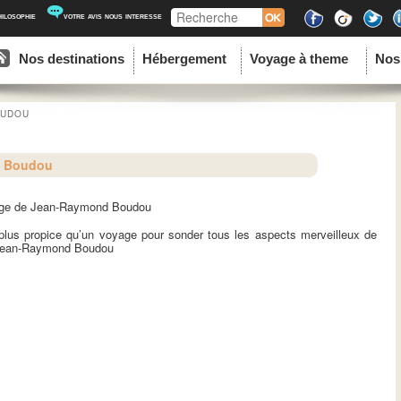
Recherche
hilosophie
votre avis nous interesse
ipal
u contenu principal
au contenu secondaire
Nos destinations
Hébergement
Voyage à theme
Nos
OUDOU
d Boudou
age de Jean-Raymond Boudou
 plus propice qu’un voyage pour sonder tous les aspects merveilleux de
 Jean-Raymond Boudou