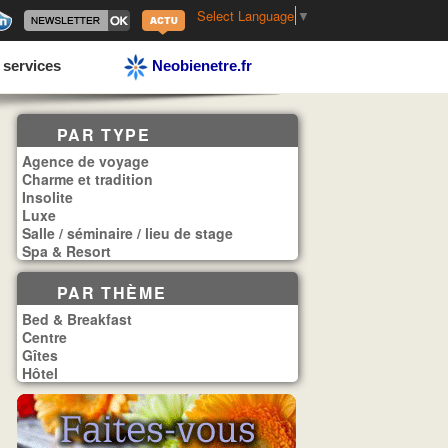
Select Language
▼
 services
Neobienetre.fr
PAR TYPE
Agence de voyage
Charme et tradition
Insolite
Luxe
Salle / séminaire / lieu de stage
Spa & Resort
PAR THÈME
Bed & Breakfast
Centre
Gîtes
Hôtel