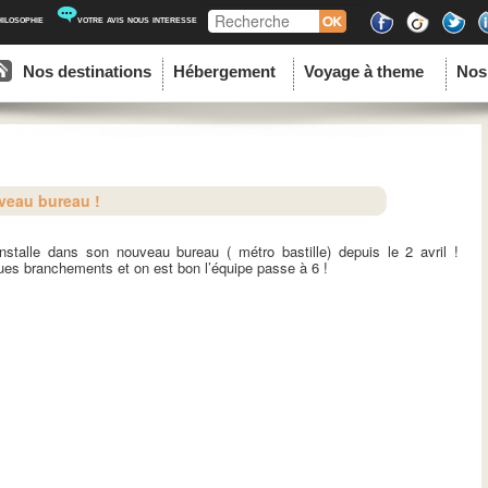
Recherche
hilosophie
votre avis nous interesse
ipal
u contenu principal
au contenu secondaire
Nos destinations
Hébergement
Voyage à theme
Nos
veau bureau !
installe dans son nouveau bureau ( métro bastille) depuis le 2 avril !
es branchements et on est bon l’équipe passe à 6 !