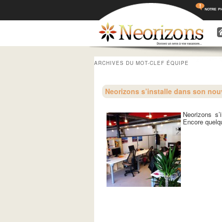
notre p
Menu princ
Aller a
Aller 
ARCHIVES DU MOT-CLEF
ÉQUIPE
Neorizons s’installe dans son nou
Neorizons s’
Encore quelqu