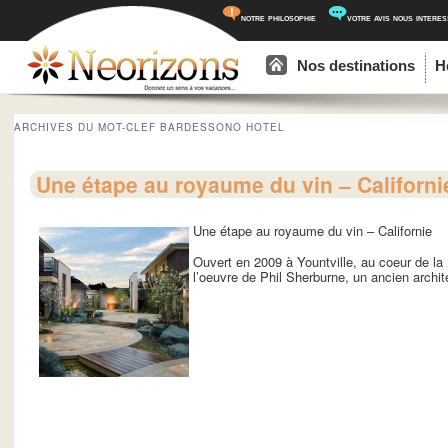
notre philosophie
votre avis nous intere
Menu principal
Aller au contenu principal
Aller au contenu secondaire
Nos destinations
H
ARCHIVES DU MOT-CLEF
BARDESSONO HOTEL
Une étape au royaume du vin – Californi
Une étape au royaume du vin – Californie
Ouvert en 2009 à Yountville, au coeur de la
l’oeuvre de Phil Sherburne, un ancien archite