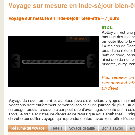
Voyage sur mesure en Inde-séjour bien-êt
Voyage sur mesure en Inde-séjour bien-être – 7 jours
INDE
Kottayam est une p
pas une destinatio
Pictures
en toute liberté la 
La maison de Saar
près d’une rivière. 
noix de coco, bana
ainsi que de nombr
piments, curry, van
Pour recevoir un 
personnalisé, cli
un devis
Voyage de noce, en famille, autotour, rêve d’exception, voyages itinéra
Neorizons sont entièrement personnalisables : une journée de plus, un ch
un budget précis, chaque séjour peut être d’avantages orienté sur la cuisin
sport, le tout aux dates de départ et de retour que vous souhaitez…Indiq
de votre conseiller voyage, qui reprendra contact avec vous afin d’élab
Résumé du voyage
Hôtels
Voyage détaillé
Bon à savoir
Pr