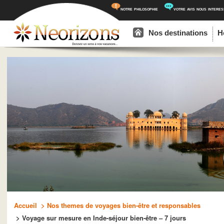
notre philosophie
votre avis nous intere
Menu principal
Aller au contenu principal
Aller au contenu secondaire
Nos destinations
H
Accueil
> Nos themes de voyages bien-être et responsables
> Voyage sur mesure en Inde-séjour bien-être – 7 jours