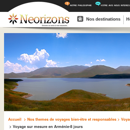
notre philosophie
votre avis nous intere
Menu principal
Aller au contenu principal
Aller au contenu secondaire
Nos destinations
H
Accueil
> Nos themes de voyages bien-être et responsables
> Voya
> Voyage sur mesure en Arménie-8 jours