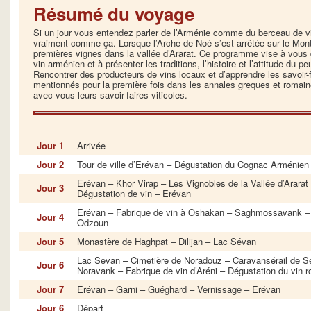
Résumé du voyage
Si un jour vous entendez parler de l’Arménie comme du berceau de vi
vraiment comme ça. Lorsque l’Arche de Noé s’est arrêtée sur le Mont 
premières vignes dans la vallée d’Ararat. Ce programme vise à vous 
vin arménien et à présenter les traditions, l’histoire et l’attitude du p
Rencontrer des producteurs de vins locaux et d’apprendre les savoir-f
mentionnés pour la première fois dans les annales greques et romaine
avec vous leurs savoir-faires viticoles.
Jour 1
Arrivée
Jour 2
Tour de ville d’Erévan – Dégustation du Cognac Arménien
Erévan – Khor Virap – Les Vignobles de la Vallée d’Arara
Jour 3
Dégustation de vin – Erévan
Erévan – Fabrique de vin à Oshakan – Saghmossavank –
Jour 4
Odzoun
Jour 5
Monastère de Haghpat – Dilijan – Lac Sévan
Lac Sevan – Cimetière de Noradouz – Caravansérail de S
Jour 6
Noravank – Fabrique de vin d’Aréni – Dégustation du vin 
Jour 7
Erévan – Garni – Guéghard – Vernissage – Erévan
Jour 6
Départ