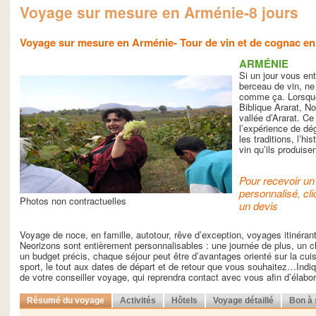
Voyage sur mesure en Arménie-8 jours
Voyage sur mesure en Arménie- Tour de vin et de cognac en
ARMÉNIE
Si un jour vous en
berceau de vin, ne
comme ça. Lorsque 
Biblique Ararat, N
vallée d’Ararat. C
l’expérience de dé
les traditions, l’hi
vin qu’ils produisen
Pour recevoir un 
personnalisé, cli
Photos non contractuelles
un devis
Voyage de noce, en famille, autotour, rêve d’exception, voyages itinéra
Neorizons sont entièrement personnalisables : une journée de plus, un ch
un budget précis, chaque séjour peut être d’avantages orienté sur la cuisin
sport, le tout aux dates de départ et de retour que vous souhaitez…Indiq
de votre conseiller voyage, qui reprendra contact avec vous afin d’élab
Résumé du voyage
Activités
Hôtels
Voyage détaillé
Bon à 