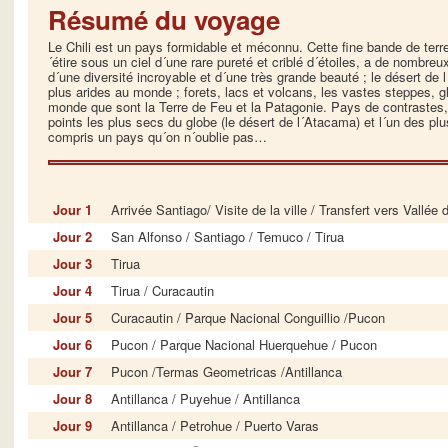
Résumé du voyage
Le Chili est un pays formidable et méconnu. Cette fine bande de terr
´étire sous un ciel d´une rare pureté et criblé d´étoiles, a de nomb
d´une diversité incroyable et d´une très grande beauté ; le désert de 
plus arides au monde ; forets, lacs et volcans, les vastes steppes, gl
monde que sont la Terre de Feu et la Patagonie. Pays de contrastes, o
points les plus secs du globe (le désert de l´Atacama) et l´un des plu
compris un pays qu´on n´oublie pas…
Jour 1
Arrivée Santiago/ Visite de la ville / Transfert vers Vallé
Jour 2
San Alfonso / Santiago / Temuco / Tirua
Jour 3
Tirua
Jour 4
Tirua / Curacautin
Jour 5
Curacautin / Parque Nacional Conguillio /Pucon
Jour 6
Pucon / Parque Nacional Huerquehue / Pucon
Jour 7
Pucon /Termas Geometricas /Antillanca
Jour 8
Antillanca / Puyehue / Antillanca
Jour 9
Antillanca / Petrohue / Puerto Varas