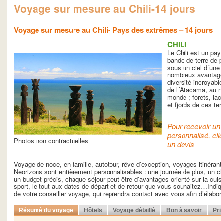
Voyage sur mesure au Chili-14 jours
Voyage sur mesure au Chili- Pays des extrêmes – 14 jours
CHILI
Le Chili est un pa
bande de terre de 
sous un ciel d´une 
nombreux avantage
diversité incroyabl
de l´Atacama, au no
monde ; forets, la
et fjords de ces t
Pour recevoir un 
personnalisé, cli
Photos non contractuelles
un devis
Voyage de noce, en famille, autotour, rêve d’exception, voyages itinéra
Neorizons sont entièrement personnalisables : une journée de plus, un ch
un budget précis, chaque séjour peut être d’avantages orienté sur la cuisin
sport, le tout aux dates de départ et de retour que vous souhaitez…Indiq
de votre conseiller voyage, qui reprendra contact avec vous afin d’élab
Résumé du voyage
Hôtels
Voyage détaillé
Bon à savoir
Pr