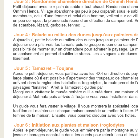
Jour 3 : Randonnée chamelière direction de Ommih Hend
Petit-déjeuner avec le « pain de sable » tout chaud. Randonnée chame
Ommih Henda. Village abandonné qui peu à peu disparaît sous le sabl
marabouts, celui d’une femme et celui d’un homme, veillent sur ce vi
un peu de repos, la promenade reprend en direction du campement. Vo
de scarabée, lézard, gerboise, fennec ….
Jour 4 : Balade au milieu des dunes jusqu’aux palmiers de
Aujourd’hui, petite balade au milieu des dunes jusqu’aux palmiers de l
déjeuner sera pris vers les tamaris puis le groupe retourne au campe
possibilité de monter sur un dromadaire pour admirer le paysage. La
un apaisement et permet d’oublier le stress. Les « vagues » de dunes
librement.
Jour 5 : Tamezret – Toujane
Après le petit-déjeuner, vous partirez avec les 4X4 en direction du pa
large plaine où il est possible d’apercevoir des troupeaux de chamel
arrivant dans la région des habitations troglodytes, la route prend de l
paysages "lunaires". Arrêt à Tamezret : guidés par
Mongi vous visiterez le musée berbère qu’il a créé dans une maison de
déjeuner à Matmata puis arrivés à Toujane vous vous installerez dan
Un guide vous fera visiter le village. Il vous montrera la spécialité loca
tradition est maintenue : chaque maison possède un métier à tisser. Pou
femme de la maison. Ensuite, vous pourrez discuter avec vos hôtes.
Jour 6 : Initiation aux plantes et maison troglodytes
Après le petit-déjeuner, le guide vous emmènera par la montagne au vi
jessour : barrages construits dans les oueds pour retenir l’eau et les a