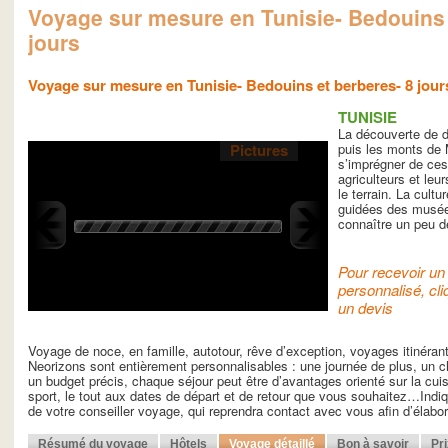
Voyage sur mesure en Tunisie- Bedouins 
jours
Voyage sur mesure en Tunisie- Bedouins et berberes- 8 jour
TUNISIE
La découverte de d
Pictures
puis les monts de
s’imprégner de ces
agriculteurs et leur
le terrain. La cultu
guidées des musée
connaître un peu de
Pour recevoir un 
personnalisé, cli
un devis
Voyage de noce, en famille, autotour, rêve d’exception, voyages itinéra
Neorizons sont entièrement personnalisables : une journée de plus, un ch
un budget précis, chaque séjour peut être d’avantages orienté sur la cuisin
sport, le tout aux dates de départ et de retour que vous souhaitez…Indiq
de votre conseiller voyage, qui reprendra contact avec vous afin d’élab
Résumé du voyage
Hôtels
Voyage détaillé
Bon à savoir
Pr