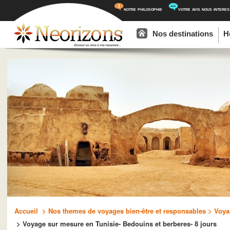
notre philosophie
votre avis nous intere
Menu principal
Aller au contenu principal
Aller au contenu secondaire
Nos destinations
H
Accueil
> Nos themes de voyages bien-être et responsables
> Voyag
> Voyage sur mesure en Tunisie- Bedouins et berberes- 8 jours