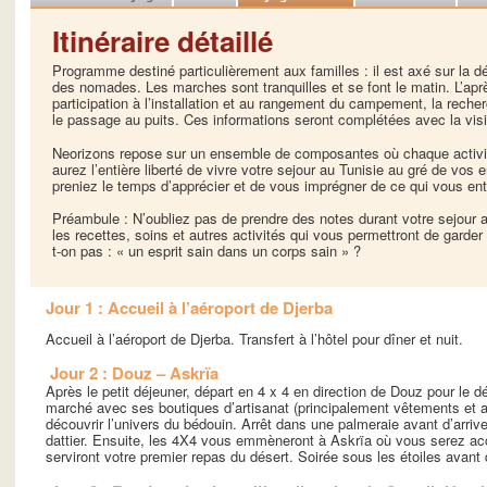
Itinéraire détaillé
Programme destiné particulièrement aux familles : il est axé sur la dé
des nomades. Les marches sont tranquilles et se font le matin. L’aprè
participation à l’installation et au rangement du campement, la reche
le passage au puits. Ces informations seront complétées avec la vi
Neorizons repose sur un ensemble de composantes où chaque activit
aurez l’entière liberté de vivre votre sejour au Tunisie au gré de vos 
preniez le temps d’apprécier et de vous imprégner de ce qui vous ent
Préambule : N’oubliez pas de prendre des notes durant votre sejour a
les recettes, soins et autres activités qui vous permettront de garder 
t-on pas : « un esprit sain dans un corps sain » ?
Jour 1 : Accueil à l’aéroport de Djerba
Accueil à l’aéroport de Djerba. Transfert à l’hôtel pour dîner et nuit.
Jour 2 : Douz – Askrïa
Après le petit déjeuner, départ en 4 x 4 en direction de Douz pour le d
marché avec ses boutiques d’artisanat (principalement vêtements et 
découvrir l’univers du bédouin. Arrêt dans une palmeraie avant d’arrive
dattier. Ensuite, les 4X4 vous emmèneront à Askrïa où vous serez acc
serviront votre premier repas du désert. Soirée sous les étoiles avan