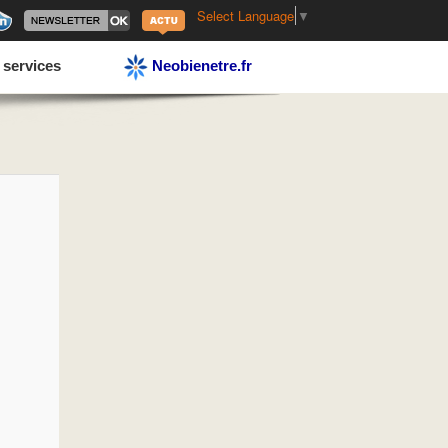
Select Language
▼
 services
Neobienetre.fr