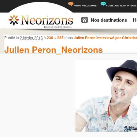
notre philosophie
votre avis nous intere
Menu principal
Aller au contenu principal
Aller au contenu secondaire
Nos destinations
H
Navigation des images
Publié le
2 février 2013
à
236 × 235
dans
Julien Peron interviewé par Christia
Julien Peron_Neorizons