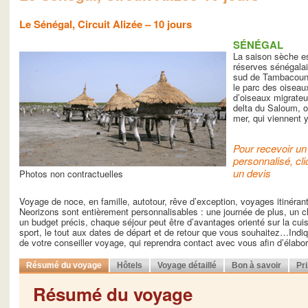
Le Sénégal, Circuit Alizée – 10 jours
SÉNÉGAL
La saison sèche est
réserves sénégala
sud de Tambacound
le parc des oiseaux
d’oiseaux migrateur
delta du Saloum, o
mer, qui viennent 
Pour recevoir un 
personnalisé, cli
un devis
Photos non contractuelles
Voyage de noce, en famille, autotour, rêve d’exception, voyages itinéra
Neorizons sont entièrement personnalisables : une journée de plus, un ch
un budget précis, chaque séjour peut être d’avantages orienté sur la cuisin
sport, le tout aux dates de départ et de retour que vous souhaitez…Indiq
de votre conseiller voyage, qui reprendra contact avec vous afin d’élab
Résumé du voyage
Hôtels
Voyage détaillé
Bon à savoir
Pr
Résumé du voyage