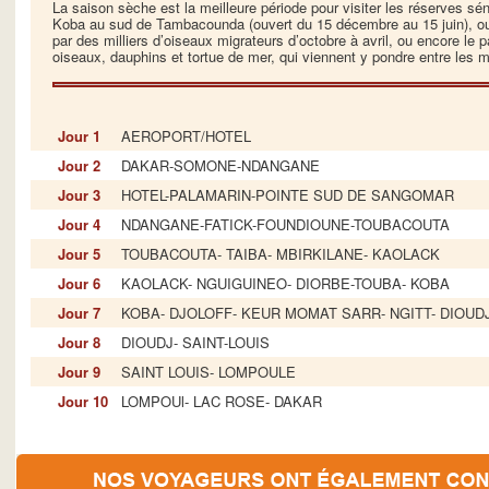
La saison sèche est la meilleure période pour visiter les réserves s
Koba au sud de Tambacounda (ouvert du 15 décembre au 15 juin), ou 
par des milliers d’oiseaux migrateurs d’octobre à avril, ou encore le 
oiseaux, dauphins et tortue de mer, qui viennent y pondre entre les 
Jour 1
AEROPORT/HOTEL
Jour 2
DAKAR-SOMONE-NDANGANE
Jour 3
HOTEL-PALAMARIN-POINTE SUD DE SANGOMAR
Jour 4
NDANGANE-FATICK-FOUNDIOUNE-TOUBACOUTA
Jour 5
TOUBACOUTA- TAIBA- MBIRKILANE- KAOLACK
Jour 6
KAOLACK- NGUIGUINEO- DIORBE-TOUBA- KOBA
Jour 7
KOBA- DJOLOFF- KEUR MOMAT SARR- NGITT- DIOUD
Jour 8
DIOUDJ- SAINT-LOUIS
Jour 9
SAINT LOUIS- LOMPOULE
Jour 10
LOMPOUl- LAC ROSE- DAKAR