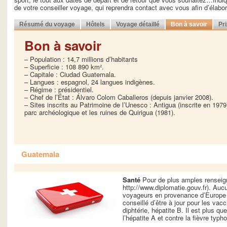
de votre conseiller voyage, qui reprendra contact avec vous afin d’élab
Résumé du voyage
Hôtels
Voyage détaillé
Bon à savoir
Pr
Bon à savoir
– Population : 14,7 millions d’habitants
– Superficie : 108 890 km².
– Capitale : Ciudad Guatemala.
– Langues : espagnol, 24 langues indigènes.
– Régime : présidentiel.
– Chef de l’État : Álvaro Colom Caballeros (depuis janvier 2008).
– Sites inscrits au Patrimoine de l’Unesco : Antigua (inscrite en 1979)
parc archéologique et les ruines de Quirigua (1981).
Guatemala
Santé
Pour de plus amples renseign
http://www.diplomatie.gouv.fr). Aucu
voyageurs en provenance d’Europe 
conseillé d’être à jour pour les vacc
diphtérie, hépatite B. Il est plus 
l’hépatite A et contre la fièvre typh