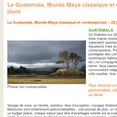
Le Guatemala, Monde Maya classique et
jours
Le Guatemala, Monde Maya classique et contemporain – 22 
GUATEMALA
Un itinéraire sur 2
sites mayas ancien
cependant spectacul
Aguateca) mais au
contemporaine. Pou
privilégiée des c
touristiques habit
etc.) en compagni
terroir. Vous passe
communauté indigèn
côte caraïbe. Une 
Pour recevoir un 
Photos non contractuelles
personnalisé, cli
un devis
Voyage de noce, en famille, autotour, rêve d’exception, voyages itinéra
Neorizons sont entièrement personnalisables : une journée de plus, un ch
un budget précis, chaque séjour peut être d’avantages orienté sur la cuisin
sport, le tout aux dates de départ et de retour que vous souhaitez…Indiq