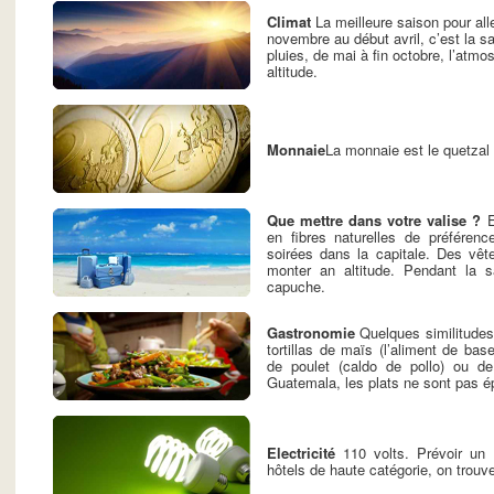
Climat
La meilleure saison pour all
novembre au début avril, c’est la 
pluies, de mai à fin octobre, l’atm
altitude.
Monnaie
La monnaie est le quetzal
Que mettre dans votre valise ?
E
en fibres naturelles de préférenc
soirées dans la capitale. Des vêt
monter an altitude. Pendant la s
capuche.
Gastronomie
Quelques similitudes
tortillas de maïs (l’aliment de base)
de poulet (caldo de pollo) ou d
Guatemala, les plats ne sont pas épi
Electricité
110 volts. Prévoir un 
hôtels de haute catégorie, on trouv