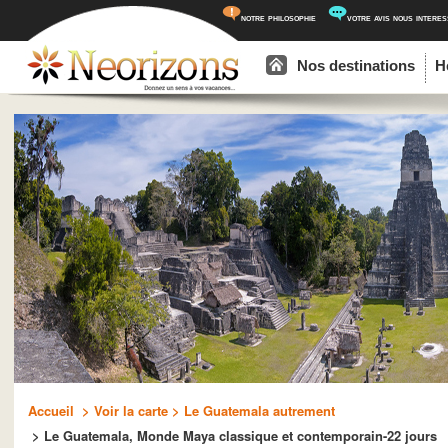
notre philosophie
votre avis nous intere
Menu principal
Aller au contenu principal
Aller au contenu secondaire
Nos destinations
H
Accueil
> Voir la carte
> Le Guatemala autrement
> Le Guatemala, Monde Maya classique et contemporain-22 jours