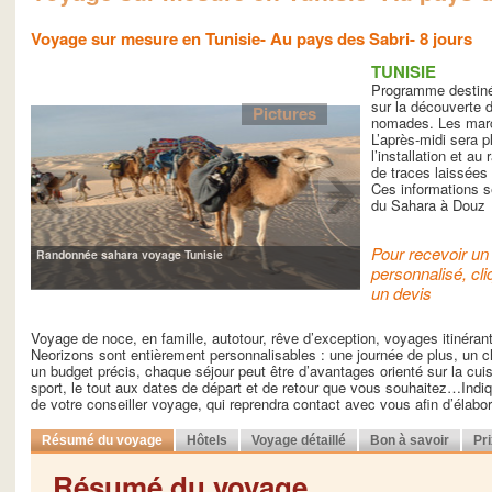
Voyage sur mesure en Tunisie- Au pays des Sabri- 8 jours
TUNISIE
Programme destiné 
sur la découverte d
Pictures
nomades. Les march
L’après-midi sera pl
l’installation et 
de traces laissées
Ces informations s
du Sahara à Douz
Pour recevoir un 
Randonnée sahara voyage Tunisie
personnalisé, cli
un devis
Voyage de noce, en famille, autotour, rêve d’exception, voyages itinéra
Neorizons sont entièrement personnalisables : une journée de plus, un ch
un budget précis, chaque séjour peut être d’avantages orienté sur la cuisin
sport, le tout aux dates de départ et de retour que vous souhaitez…Indiq
de votre conseiller voyage, qui reprendra contact avec vous afin d’élab
Résumé du voyage
Hôtels
Voyage détaillé
Bon à savoir
Pr
Résumé du voyage