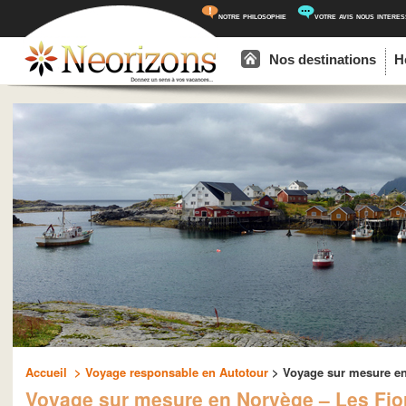
notre philosophie
votre avis nous intere
Menu principal
Aller au contenu principal
Aller au contenu secondaire
Nos destinations
H
Accueil
> Voyage responsable en Autotour
> Voyage sur mesure en 
Voyage sur mesure en Norvège – Les Fjor