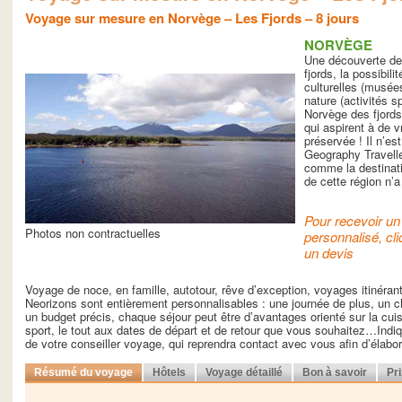
Voyage sur mesure en Norvège – Les Fjords – 8 jours
NORVÈGE
Une découverte des
fjords, la possibili
culturelles (musées
nature (activités s
Norvège des fjords
qui aspirent à de 
préservée ! Il n’es
Geography Travelle
comme la destinati
de cette région n’a
Pour recevoir un 
Photos non contractuelles
personnalisé, cli
un devis
Voyage de noce, en famille, autotour, rêve d’exception, voyages itinéra
Neorizons sont entièrement personnalisables : une journée de plus, un ch
un budget précis, chaque séjour peut être d’avantages orienté sur la cuisin
sport, le tout aux dates de départ et de retour que vous souhaitez…Indiq
de votre conseiller voyage, qui reprendra contact avec vous afin d’élab
Résumé du voyage
Hôtels
Voyage détaillé
Bon à savoir
Pr