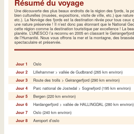
Résumé du voyage
Une découverte des plus beaux endroits de la région des fjords, la pos
bien culturelles (musées, expositions, visite de ville, etc.) que natur
etc.). La Norvège des fjords est la destination rêvée pour tous ceux 
une nature préservée ! Il n’est donc pas étonnant que le National Ge
cette région comme la destination touristique par excellence ! La beau
planète. L’UNESCO l’a reconnu en 2005 en classant le Geirangerfjord
de l’Humanité. Nous vous offrons la mer et la montagne, des brassées
spectaculaire et préservée.
Jour 1
Oslo
Jour 2
Lillehammer > vallée de Gudbrand (265 km environ)
Jour 3
Route des trolls > Geirangerfjord (290 km environ)
Jour 4
Parc national de Jostedal > Sognefjord (195 km environ)
Jour 5
Bergen (220 km environ)
Jour 6
Hardangerfjord > vallée de HALLINGDAL (280 km environ)
Jour 7
Oslo (240 km environ)
Jour 8
Aeroport d’oslo