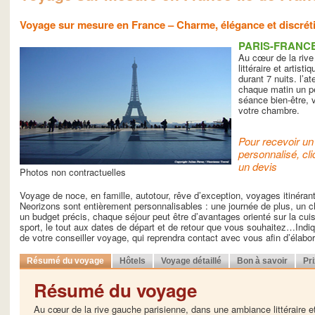
Voyage sur mesure en France – Charme, élégance et discrétio
PARIS-FRANC
Au cœur de la riv
littéraire et artis
durant 7 nuits. l’a
chaque matin un pe
séance bien-être,
votre chambre.
Pour recevoir un 
personnalisé, cli
un devis
Photos non contractuelles
Voyage de noce, en famille, autotour, rêve d’exception, voyages itinéra
Neorizons sont entièrement personnalisables : une journée de plus, un ch
un budget précis, chaque séjour peut être d’avantages orienté sur la cuisin
sport, le tout aux dates de départ et de retour que vous souhaitez…Indiq
de votre conseiller voyage, qui reprendra contact avec vous afin d’élab
Résumé du voyage
Hôtels
Voyage détaillé
Bon à savoir
Pr
Résumé du voyage
Au cœur de la rive gauche parisienne, dans une ambiance littéraire e