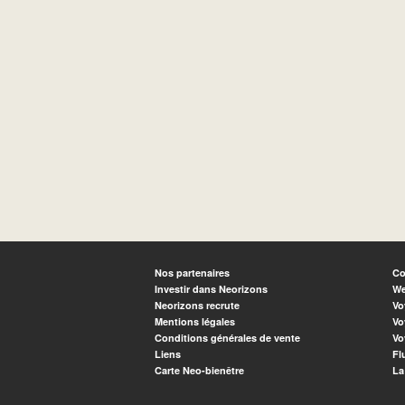
Nos partenaires
Co
Investir dans Neorizons
We
Neorizons recrute
Vo
Mentions légales
Vo
Conditions générales de vente
Vo
Liens
Fl
Carte Neo-bienêtre
La