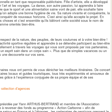
elle en tant que responsable publicitaire. Fille d’artiste, elle a développé
l’art et les voyages. La danse, son autre passion, lui apprendra à faire
e que le sport et une alimentation saine vont de pair, elle souhaite faire
squ’on adopte une bonne hygiène de vie. Sa nature vivante et conquérante, la
conquérir de nouveaux horizons. C’est ainsi qu’elle accepte le projet. En
s choses et c’est ensemble qu’ils bâtiront cette société sous le nom de
amme orientés bien-être.
spect de la nature, des peuples, de leurs coutumes et à votre bien-être !
tivité sportive régulière et apprendre à se détendre participent au bien-être
llement à travers les voyages qui vous sont proposés par nos partenaires,
 un esprit sain dans un corps sain ». Plus que de simples vacances ou un
s une decouverte sur vos sens.
aires nous ont permis de vous dénicher les meilleurs itinéraires. De concert
ires locaux et guides touristiques, tous très expérimentés et amoureux de
ges grâce à l’expérience conjuguée de sa propre équipe et de ses
e sélection d’agences
, présidée par Yann ARTHUS-BERTRAND et membre de l’Association
e à reverser des fonds au programme « Action Carbonne » afin de
sejour en France et à l’étranger , les partenaires de neorizons prennent le