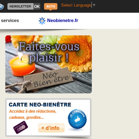
Select Language
▼
 services
Neobienetre.fr