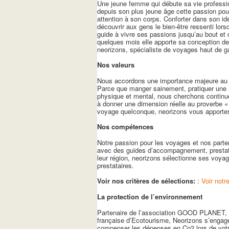
Une jeune femme qui débute sa vie professionn
depuis son plus jeune âge cette passion pour 
attention à son corps. Conforter dans son idé
découvrir aux gens le bien-être ressenti lor
guide à vivre ses passions jusqu’au bout et 
quelques mois elle apporte sa conception de
neorizons, spécialiste de voyages haut de g
Nos valeurs
Nous accordons une importance majeure au re
Parce que manger sainement, pratiquer une ac
physique et mental, nous cherchons continue
à donner une dimension réelle au proverbe «
voyage quelconque, neorizons vous apporte
Nos compétences
Notre passion pour les voyages et nos parten
avec des guides d’accompagnement, prestata
leur région, neorizons sélectionne ses voya
prestataires.
Voir nos critères de sélections:
:
Voir notr
La protection de l’environnement
Partenaire de l’association GOOD PLANET
française d’Ecotourisme, Neorizons s’engag
compenser les dépenses en Co2 lors de votre 