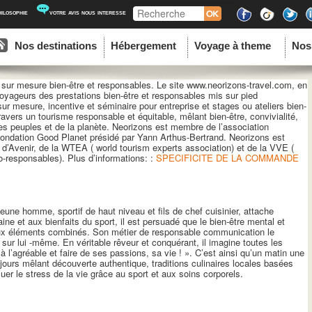
Recherche
hilosophie
votre avis nous interesse
ipal
u contenu principal
au contenu secondaire
Nos destinations
Hébergement
Voyage à theme
Nos
 sur mesure bien-être et responsables. Le site www.neorizons-travel.com, en
voyageurs des prestations bien-être et responsables mis sur pied
r mesure, incentive et séminaire pour entreprise et stages ou ateliers bien-
avers un tourisme responsable et équitable, mêlant bien-être, convivialité,
 des peuples et de la planète. Neorizons est membre de l’association
 Fondation Good Planet présidé par Yann Arthus-Bertrand. Neorizons est
’Avenir, de la WTEA ( world tourism experts association) et de la VVE (
-responsables). Plus d’informations: :
SPECIFICITE DE LA COMMANDE
une homme, sportif de haut niveau et fils de chef cuisinier, attache
ne et aux bienfaits du sport, il est persuadé que le bien-être mental et
x éléments combinés. Son métier de responsable communication le
ur lui -même. En véritable rêveur et conquérant, il imagine toutes les
 à l’agréable et faire de ses passions, sa vie ! ». C’est ainsi qu’un matin une
ours mêlant découverte authentique, traditions culinaires locales basées
uer le stress de la vie grâce au sport et aux soins corporels.