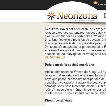
notre p
Menu princ
Aller a
Aller 
Neorizons Travel est spécialiste de voyages
relation avec ses partenaires, propose aux 
exclusivement par ses partenaires. Voyage su
être. Une nouvelle dimension au voyage, à tr
liberté, et sensibilisation auprès des pays,
française d’écotourisme et partenaire de la
également membre du réseau Entrepreneurs d
association des voyageurs et voyagistes éco
DE VOYAGES
Président de la société neorizons
Ancien champion de France de Kung-fu, ce je
beaucoup d’importance à une alimentation sai
physique passe nécessairement par ces deu
conduira à voyager et à apprendre beaucoup s
combinaisons possibles pour joindre « l’utile
idée s’impose d’elle-même : imaginer des séj
sur le respect d’une alimentation saine, évac
Directrice générale