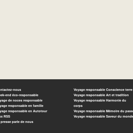
ntactez-nous
Voyage responsable Conscience terre
ek-end éco-responsable
Voyage responsable Art et tradition
yage de noces responsable
Voyage responsable Harmonie du
yage responsable en famille
corps
yage responsable en Autotour
Voyage responsable Mémoire du pass
ux RSS
Voyage responsable Saveur du mond
 presse parle de nous