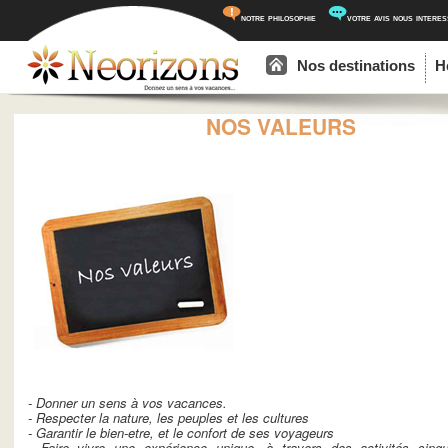
notre philosophie
votre avis nous intere
Menu principal
Aller au contenu principal
Aller au contenu secondaire
Nos destinations
H
NOS VALEURS
- Donner un sens à vos vacances.
- Respecter la nature, les peuples et les cultures
- Garantir le bien-etre, et le confort de ses voyageurs
- Faire vivre une expérience unique, à travers des activités singu