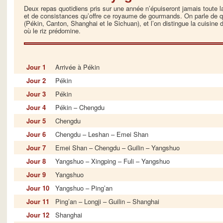
Deux repas quotidiens pris sur une année n’épuiseront jamais toute 
et de consistances qu’offre ce royaume de gourmands. On parle de qu
(Pékin, Canton, Shanghai et le Sichuan), et l’on distingue la cuisine 
où le riz prédomine.
Jour 1
Arrivée à Pékin
Jour 2
Pékin
Jour 3
Pékin
Jour 4
Pékin – Chengdu
Jour 5
Chengdu
Jour 6
Chengdu – Leshan – Emei Shan
Jour 7
Emei Shan – Chengdu – Guilin – Yangshuo
Jour 8
Yangshuo – Xingping – Fuli – Yangshuo
Jour 9
Yangshuo
Jour 10
Yangshuo – Ping’an
Jour 11
Ping’an – Longji – Guilin – Shanghai
Jour 12
Shanghai