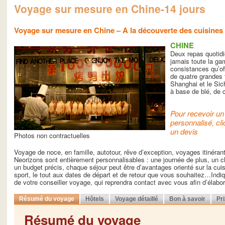
Voyage sur mesure en Chine-14 jours
Voyage sur mesure en Chine – A la découverte des cuisines 
CHINE
Deux repas quotidi
jamais toute la ga
consistances qu’o
de quatre grandes t
Shanghai et le Sich
à base de blé, de c
Pour recevoir un 
personnalisé, cli
un devis
Photos non contractuelles
Voyage de noce, en famille, autotour, rêve d’exception, voyages itinéra
Neorizons sont entièrement personnalisables : une journée de plus, un ch
un budget précis, chaque séjour peut être d’avantages orienté sur la cuisin
sport, le tout aux dates de départ et de retour que vous souhaitez…Indiq
de votre conseiller voyage, qui reprendra contact avec vous afin d’élab
Résumé du voyage
Hôtels
Voyage détaillé
Bon à savoir
Pr
Résumé du voyage