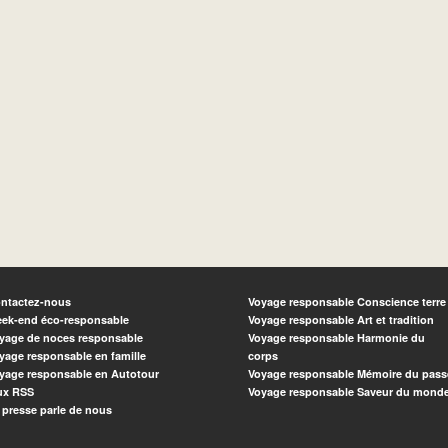
ntactez-nous
Voyage responsable Conscience terre
ek-end éco-responsable
Voyage responsable Art et tradition
yage de noces responsable
Voyage responsable Harmonie du
yage responsable en famille
corps
yage responsable en Autotour
Voyage responsable Mémoire du pass
ux RSS
Voyage responsable Saveur du mond
 presse parle de nous