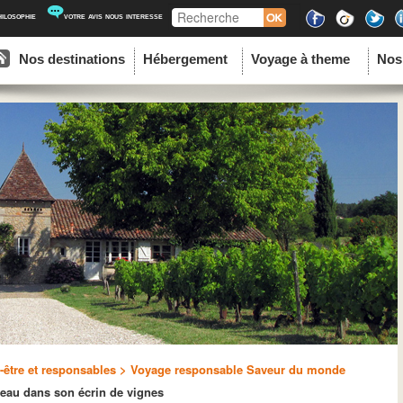
Recherche
hilosophie
votre avis nous interesse
ipal
u contenu principal
au contenu secondaire
Nos destinations
Hébergement
Voyage à theme
Nos
être et responsables
> Voyage responsable Saveur du monde
eau dans son écrin de vignes