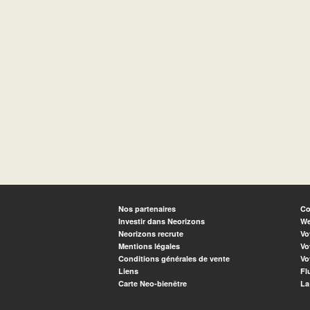
Nos partenaires
Co
Investir dans Neorizons
We
Neorizons recrute
Vo
Mentions légales
Vo
Conditions générales de vente
Vo
Liens
Fl
Carte Neo-bienêtre
La