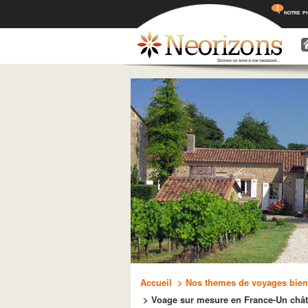
notre p
Menu princ
Aller a
Aller 
Accueil
> Nos themes de voyages bien-
> Voage sur mesure en France-Un chât