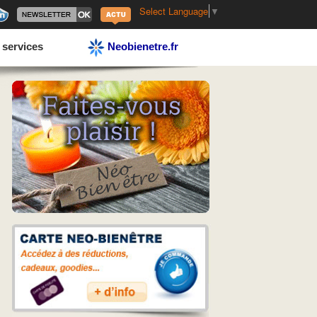
Select Language
▼
 services
Neobienetre.fr