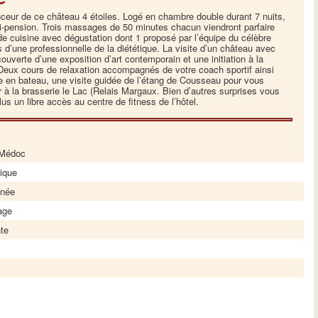
uceur de ce château 4 étoiles. Logé en chambre double durant 7 nuits,
i-pension. Trois massages de 50 minutes chacun viendront parfaire
e cuisine avec dégustation dont 1 proposé par l’équipe du célèbre
s d’une professionnelle de la diététique. La visite d’un château avec
uverte d’une exposition d’art contemporain et une initiation à la
Deux cours de relaxation accompagnés de votre coach sportif ainsi
nde en bateau, une visite guidée de l’étang de Cousseau pour vous
r à la brasserie le Lac (Relais Margaux. Bien d’autres surprises vous
s un libre accès au centre de fitness de l’hôtel.
 Médoc
tique
nnée
sage
nte