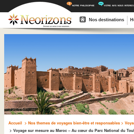
notre philosophie
votre avis nous intere
Menu principal
Aller au contenu principal
Aller au contenu secondaire
Nos destinations
H
Accueil
> Nos themes de voyages bien-être et responsables
> Voya
> Voyage sur mesure au Maroc – Au cœur du Parc National du Toub