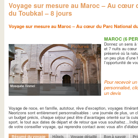
Voyage sur mesure au Maroc – Au cœur d
du Toubkal – 8 jours
Voyage sur mesure au Maroc – Au cœur du Parc National du 
MAROC (6 PER
Donnez un sens à v
Pictures
et 7 nuits au cœur
préservé où la natu
un peu plus d’une 
l’opportunité de v
Pour recevoir un 
Mosquée Tinmel
personnalisé, cli
un devis
Voyage de noce, en famille, autotour, rêve d’exception, voyages itinéra
Neorizons sont entièrement personnalisables : une journée de plus, un ch
un budget précis, chaque séjour peut être d’avantages orienté sur la cuisin
sport, le tout aux dates de départ et de retour que vous souhaitez…Indiq
de votre conseiller voyage, qui reprendra contact avec vous afin d’élab
Résumé du voyage
Hôtels
Voyage détaillé
Bon à savoir
Pr