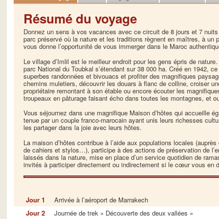
Résumé du voyage
Donnez un sens à vos vacances avec ce circuit de 8 jours et 7 nuit
parc préservé où la nature et les traditions règnent en maîtres, à un
vous donne l’opportunité de vous immerger dans le Maroc authentiqu
Le village d’Imlil est le meilleur endroit pour les gens épris de nature.
parc National du Toubkal s’étendant sur 38 000 ha. Créé en 1942, ce pa
superbes randonnées et bivouacs et profiter des magnifiques paysage
chemins muletiers, découvrir les douars à flanc de colline, croiser u
propriétaire remontant à son étable ou encore écouter les magnifiqu
troupeaux en pâturage faisant écho dans toutes les montagnes, et ou
Vous séjournez dans une magnifique Maison d’hôtes qui accueille ég
tenue par un couple franco-marocain ayant unis leurs richesses cultur
les partager dans la joie avec leurs hôtes.
La maison d’hôtes contribue à l’aide aux populations locales (aupr
de cahiers et stylos…), participe à des actions de préservation de 
laissés dans la nature, mise en place d’un service quotidien de ra
invités à participer directement ou indirectement si le cœur vous en d
Jour 1
Arrivée à l’aéroport de Marrakech
Jour 2
Journée de trek « Découverte des deux vallées »