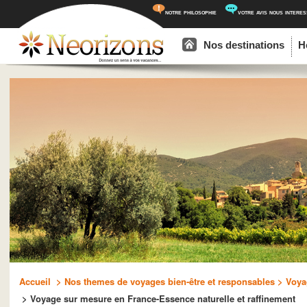
notre philosophie
votre avis nous intere
Menu principal
Aller au contenu principal
Aller au contenu secondaire
Nos destinations
H
Accueil
> Nos themes de voyages bien-être et responsables
> Voyag
> Voyage sur mesure en France-Essence naturelle et raffinement