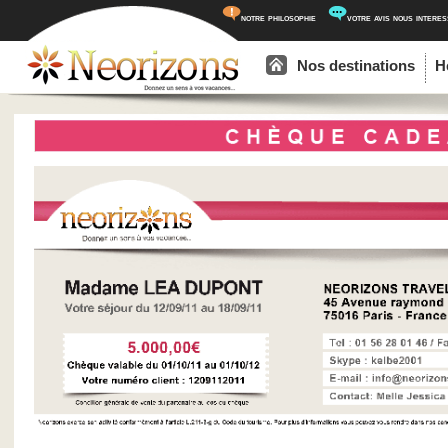
notre philosophie
votre avis nous intere
Menu principal
Aller au contenu principal
Aller au contenu secondaire
Nos destinations
H