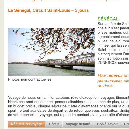
Le Sénégal, Circuit Saint-Louis – 5 jours
SÉNÉGAL
Sur la côte de Sai
chaleur n’est jama
brises marines qui 
agréablement douce
pluies, celle-ci t
limitée, qui laisse
Saint Louis est l’u
historiquement l’
son inscription sur
L’UNESCO; souvent
Pour recevoir un 
Photos non contractuelles
personnalisé, cli
un devis
Voyage de noce, en famille, autotour, rêve d’exception, voyages itinéra
Neorizons sont entièrement personnalisables : une journée de plus, un ch
un budget précis, chaque séjour peut être d’avantages orienté sur la cuisin
sport, le tout aux dates de départ et de retour que vous souhaitez…Indiq
de votre conseiller voyage, qui reprendra contact avec vous afin d’élab
Résumé du voyage
Hôtels
Voyage détaillé
Bon à savoir
Pr