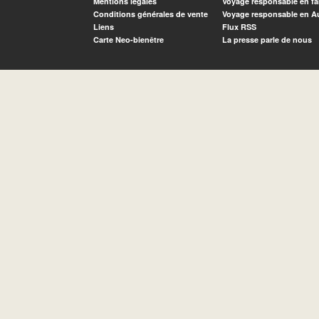
Mentions légales
Voyage responsable en fa
Conditions générales de vente
Voyage responsable en A
Liens
Flux RSS
Carte Neo-bienêtre
La presse parle de nous