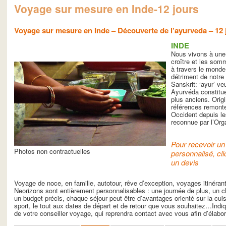
Voyage sur mesure en Inde-12 jours
Voyage sur mesure en Inde – Découverte de l’ayurveda – 12 
INDE
Nous vivons à une
croître et les som
à travers le monde
détriment de notre 
Sanskrit: ‘ayur’ veu
Ayurvéda constitu
plus anciens. Origi
références remont
Occident depuis le
reconnue par l’Org
Pour recevoir un 
Photos non contractuelles
personnalisé, cli
un devis
Voyage de noce, en famille, autotour, rêve d’exception, voyages itinéra
Neorizons sont entièrement personnalisables : une journée de plus, un ch
un budget précis, chaque séjour peut être d’avantages orienté sur la cuisin
sport, le tout aux dates de départ et de retour que vous souhaitez…Indiq
de votre conseiller voyage, qui reprendra contact avec vous afin d’élab